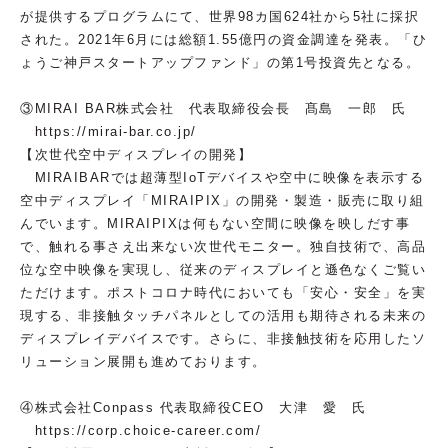
が提供するプログラムにて、世界98カ国624社から5社に採択
された。2021年6月には総額1.55億円の資金調達を発表。「ひ
ょうご神戸スタートアップファンド」の第1号投資先となる。
③MIRAI BAR株式会社 代表取締役会長 髙島 一郎 氏
https://mirai-bar.co.jp/
【次世代空中ディスプレイの開発】
MIRAIBARでは超薄型IoTデバイスや空中に映像を表示する
空中ディスプレイ「MIRAIPIX」の開発・製造・販売に取り組
んでいます。MIRAIPIXは何もない空間に映像を映しだす事
で、触れる事さえ出来ない次世代モニター。独自技術で、高品
位な空中映像を実現し、従来のディスプレイと遜色なくご覧い
ただけます。ポストコロナ時代においても「安心・安全」を実
現する、非接触タッチパネルとしての活用も期待される未来の
ディスプレイデバイスです。さらに、非接触技術を応用したソ
リューション展開も進めております。
④株式会社Conpass 代表取締役CEO 大津 愛 氏
https://corp.choice-career.com/