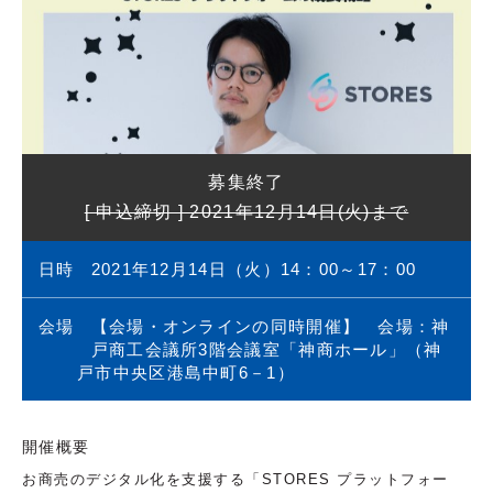
募集終了
[ 申込締切 ] 2021年12月14日(火)まで
日時
2021年12月14日（火）14：00～17：00
会場
【会場・オンラインの同時開催】 会場：神
戸商工会議所3階会議室「神商ホール」（神
戸市中央区港島中町6－1）
開催概要
お商売のデジタル化を支援する「STORES プラットフォー