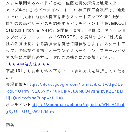
ム」を展開するヘイ株式会社 佐藤社長の講演と地元スタート
アップ4社によるピッチイベント！！ 神戸商工会議所は、地元
（神戸・兵庫）経済の将来を担うスタートアップ企業4社が、
自社の製品やサービスを紹介するピッチイベント「第3回KCCI
Startup Pitch ＆ Meet」を開催します。 今回は、ネットショ
ップのプラットフォーム「STORES」を展開するヘイ株式会
社の佐藤社長による講演会を併せて開催致します。スタートア
ップとの協業や連携、オープンイノベーション、スモールビジ
ネス等にご関心の方は、ぜひこの機会にご参加ください。
★★★申込方法★★★
下記URLよりお申し込み下さい。（参加方法を選択してくださ
い）
会場参加▶
https://docs.google.com/forms/d/e/1FAIpQLSf
iqd6YQJ4wHy2X6Vm-PXKUh-vLuAMuQ4vsmrbvKZ17BM
HjLQ/viewform?usp=sf_link
オンライン▶
https://zoom.us/webinar/register/WN_VNfcd
gXyQmKfQ_kWZI2Maw
内容