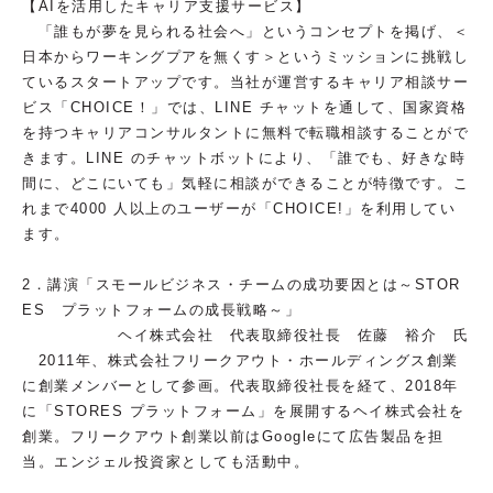
【AIを活用したキャリア支援サービス】
「誰もが夢を見られる社会へ」というコンセプトを掲げ、＜
日本からワーキングプアを無くす＞というミッションに挑戦し
ているスタートアップです。当社が運営するキャリア相談サー
ビス「CHOICE！」では、LINE チャットを通して、国家資格
を持つキャリアコンサルタントに無料で転職相談することがで
きます。LINE のチャットボットにより、「誰でも、好きな時
間に、どこにいても」気軽に相談ができることが特徴です。こ
れまで4000 人以上のユーザーが「CHOICE!」を利用してい
ます。
2．講演「スモールビジネス・チームの成功要因とは～STOR
ES プラットフォームの成長戦略～」
ヘイ株式会社 代表取締役社長 佐藤 裕介 氏
2011年、株式会社フリークアウト・ホールディングス創業
に創業メンバーとして参画。代表取締役社長を経て、2018年
に「STORES プラットフォーム」を展開するヘイ株式会社を
創業。フリークアウト創業以前はGoogleにて広告製品を担
当。エンジェル投資家としても活動中。