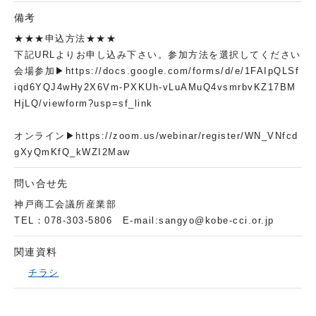
備考
★★★申込方法★★★
下記URLよりお申し込み下さい。参加方法を選択してください
会場参加▶https://docs.google.com/forms/d/e/1FAIpQLSf
iqd6YQJ4wHy2X6Vm-PXKUh-vLuAMuQ4vsmrbvKZ17BM
HjLQ/viewform?usp=sf_link
オンライン▶https://zoom.us/webinar/register/WN_VNfcd
gXyQmKfQ_kWZI2Maw
問い合せ先
神戸商工会議所産業部
TEL：078-303-5806 E-mail:sangyo@kobe-cci.or.jp
関連資料
チラシ