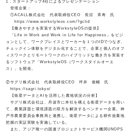
1．スタートアップ4社によるプレゼンテーション
登壇企業：
①ACALL株式会社 代表取締役CEO 長沼 斉寿 氏
https://www.workstyleos.com/?gclid
【働きやすさを実装するWorkstyleOSの提供】
「Life in Work and Work in Life for Happiness」をビジ
ョンとして、ワークプレイスとワーカーを１つのIDでつなぎ、
チェックイン体験をデジタル化することで、企業と個人のオフ
ィスワークとリモートワークのハイブリッドな働き方を実装す
るソフトウェア「WorkstyleOS（ワークスタイルオーエ
ス）」を開発。
②サグリ株式会社 代表取締役CEO 坪井 俊輔 氏
https://sagri.tokyo/
【衛星データとAIを活用した農地状況の分析】
サグリ株式会社は、丹波市に本社を構える衛星データを用い
て、農業課題と環境課題の双方を解決するベンチャー企業。神
戸市農業委員会事務局と連携し、衛星データによる耕作放棄地
把握の実証実験を実施している。
また、アジア唯一の国連プロジェクトサービス機関UNOPS